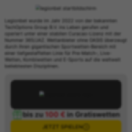
Legionbet wurde im Jahr 2022 von der bekannten
TechOptions Group B.V. ins Leben gerufen und
operiert unter einer stabilen Curacao-Lizenz mit der
Nummer 365/JAZ. Wettanbieter ohne OASIS überzeugt
durch ihren gigantischen Sportwetten-Bereich mit
einer tiefgestaffelten Linie für Pre-Match-, Live-
Wetten, Kombiwetten und E-Sports auf die weltweit
beliebtesten Disziplinen.
bis zu
100 €
in Gratiswetten
JETZT SPIELEN