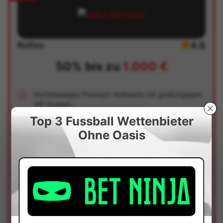
4.6
Rollxo
50% bis zu
1.000 €
Hochklassiges Premium-Ambiente mit großzügigem
VIP-System.
Voll ausgestattet und professionell integriert des
Top 3 Fussball Wettenbieter
Sportwetten-Portals.
Ohne Oasis
Maßgeschneiderter Wettschein-Konfigurator (Bet
Builder) für komplexe Tipps.