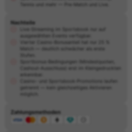
Tennis und mehr — Pre-Match und Live.
Nachteile
Live-Streaming im Sportsbook nur auf
ausgewählten Events verfügbar.
Vierter Casino-Bonusanteil hat nur 25 %
Match — deutlich schwächer als erste
Stufen.
Sportbonus-Bedingungen (Mindestquoten,
Cashout-Ausschluss) erst im Kleingedruckten
erkennbar.
Casino- und Sportsbook-Promotions laufen
getrennt — kein gleichzeitiges Aktivieren
möglich.
Zahlungsmethoden