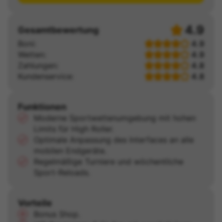
4.9
Gesamtbewertung
Boni:
4.9
Wetten:
4.9
Zahlungen:
4.8
Kundenservice:
4.8
Funktionen
Moderne Sportwettenumgebung mit hohen
Limits für High Roller.
Optimale Anpassung des Interfaces an alle
mobilen Endgeräte.
Regelmäßige Turniere und wöchentliche
Sport-Reloads.
Vorteile
Bonus Shop.