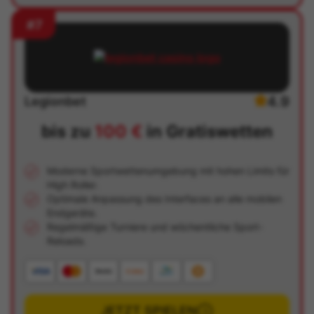
#7
4.9
Legionbet
bis zu
100 €
in Gratiswetten
Moderne Sportwettenumgebung mit hohen Limits für
High Roller.
Optimale Anpassung des Interfaces an alle mobilen
Endgeräte.
Regelmäßige Turniere und wöchentliche Sport-
Reloads.
JETZT SPIELEN