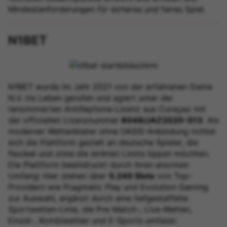
Mindestanforderungen für sicheres und faires Spiel.
N1BET
N1BET wurde im Jahr 2021 von der erfahrenen Dama
N.V. ins Leben gerufen und agiert unter der
renommierten Antillephone-Lizenz aus Curaçao mit
der offiziellen Lizenznummer
8048/JAZ2020-013
. Als
moderner Wettanbieter ohne OASIS-Anbindung richtet
sich die Plattform gezielt an deutsche Spieler, die
flexibel und ohne die strikten Limits tippen möchten.
Die Plattform beeindruckt durch ihren enormen
Umfang: Hier stehen über
5.240 Slots
von Top-
Providern wie Pragmatic Play und Evolution Gaming
zur Auswahl, ergänzt durch eine tiefgestaffelte
Sportwetten-Linie, die Pre-Match-, Live-Wetten,
Einzel-, Kombiwetten und E-Sports umfasst.