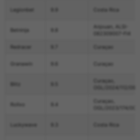
Legionbet
9.9
Costa Rica
Anjouan, ALSI-
Betninja
9.8
082309007-FI4
Redracer
9.7
Curaçao
Granawin
9.6
Curaçao
Curaçao,
Blitz
9.5
OGL/2024/112/097
Curaçao,
Rollxo
9.4
OGL/2023/174/008
Luckywave
9.3
Costa Rica