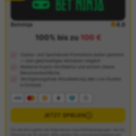
4.8
Betninja
100% bis zu
100 €
Casino- und Sportsbook-Promotions laufen getrennt
— kein gleichzeitiges Aktivieren möglich
Moderne Krypto-Architektur und extrem cleane
Benutzeroberfläche.
Verzögerungsfreie Aktualisierung aller Live-Quoten
in Echtzeit.
JETZT SPIELEN
Für alle Boni gelten die Allgemeinen Geschäftsbedingungen. Nur für
Personen ab 18 Jahren. Bitte spielen Sie verantwortungsbewusst.