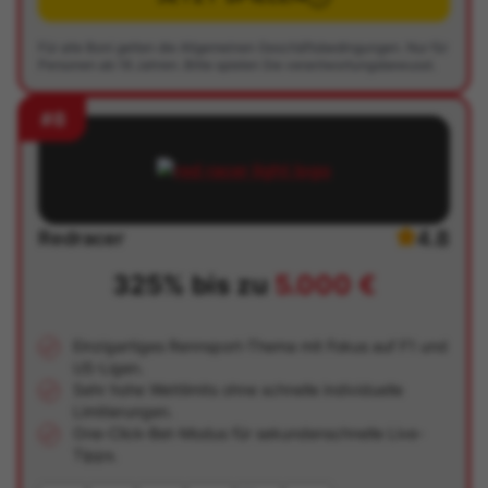
Für alle Boni gelten die Allgemeinen Geschäftsbedingungen. Nur für
Personen ab 18 Jahren. Bitte spielen Sie verantwortungsbewusst.
#8
4.8
Redracer
325% bis zu
5.000 €
Einzigartiges Rennsport-Thema mit Fokus auf F1 und
US-Ligen.
Sehr hohe Wettlimits ohne schnelle individuelle
Limitierungen.
One-Click-Bet-Modus für sekundenschnelle Live-
Tipps.