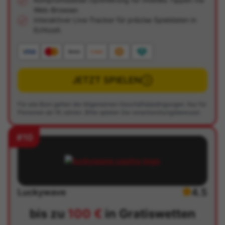
Web-Browser.
Interaktiver Live-Tracker für präzise Spieldaten in
Echtzeit.
JETZT SPIELEN
Für alle Boni gelten die Allgemeinen Geschäftsbedingungen. Nur für
Personen ab 18 Jahren. Bitte spielen Sie verantwortungsbewusst.
#10
4.5
Luckywave
bis zu
100 €
in Gratiswetten