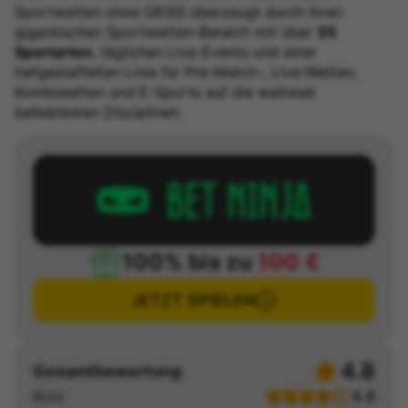
Sportwetten ohne OASIS überzeugt durch ihren
gigantischen Sportwetten-Bereich mit über
35
Sportarten
, täglichen Live-Events und einer
tiefgestaffelten Linie für Pre-Match-, Live-Wetten,
Kombiwetten und E-Sports auf die weltweit
beliebtesten Disziplinen.
100% bis zu
100 €
JETZT SPIELEN
4.8
Gesamtbewertung
Boni:
4.8