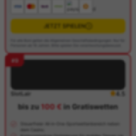
JETZT SPIELEN
Für alle Boni gelten die Allgemeinen Geschäftsbedingungen. Nur für
Personen ab 18 Jahren. Bitte spielen Sie verantwortungsbewusst.
#9
4.5
SlotLair
bis zu
100 €
in Gratiswetten
Steuerfreier All-in-One-Sportwettenbereich neben
dem Casino.
Kompromisslose Optimierung für mobiles Tippen via